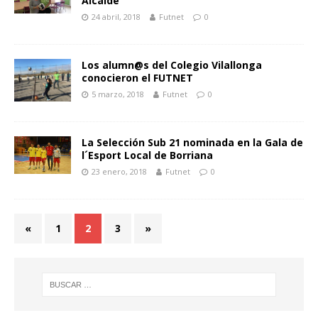
Alcaide
24 abril, 2018
Futnet
0
Los alumn@s del Colegio Vilallonga
conocieron el FUTNET
5 marzo, 2018
Futnet
0
La Selección Sub 21 nominada en la Gala de
l´Esport Local de Borriana
23 enero, 2018
Futnet
0
«
1
2
3
»