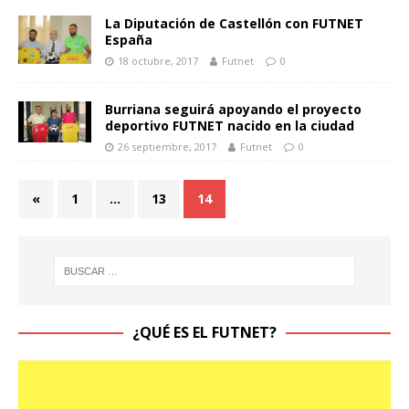
La Diputación de Castellón con FUTNET
España
18 octubre, 2017
Futnet
0
Burriana seguirá apoyando el proyecto
deportivo FUTNET nacido en la ciudad
26 septiembre, 2017
Futnet
0
«
1
…
13
14
¿QUÉ ES EL FUTNET?