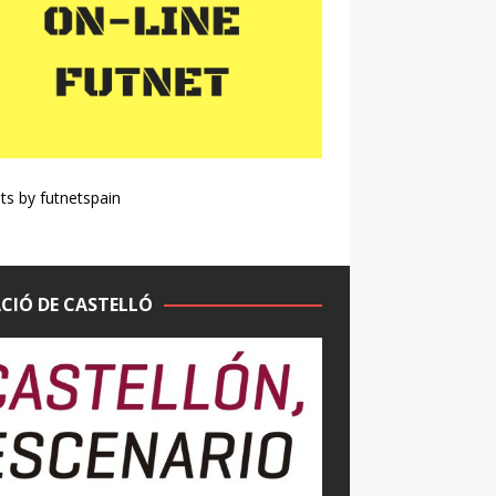
s by futnetspain
CIÓ DE CASTELLÓ